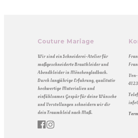
Couture Mariage
Ko
Wir sind ein Schneiderei-Atelier für
Fran
maßgeschneiderte Brautkleider und
Fran
Abendkleider in Mönchengladbach.
Von-
Durch langjährige Erfahrung, qualitativ
4123
hochwertige Materialien und
Tele
einfühlsames Gespür für deine Wünsche
info
und Vorstellungen schneidern wir dir
dein Traumkleid nach Maß.
Term