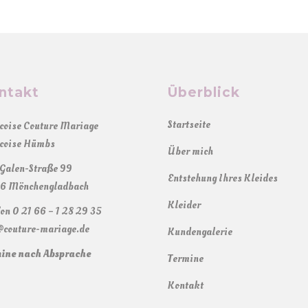
ntakt
Überblick
Startseite
coise Couture Mariage
coise Hümbs
Über mich
Galen-Straße 99
Entstehung Ihres Kleides
6 Mönchengladbach
Kleider
fon 0 21 66 – 1 28 29 35
@couture-mariage.de
Kundengalerie
ine nach Absprache
Termine
Kontakt