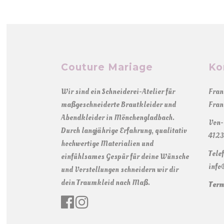
Couture Mariage
Ko
Wir sind ein Schneiderei-Atelier für
Fran
maßgeschneiderte Brautkleider und
Fran
Abendkleider in Mönchengladbach.
Von-
Durch langjährige Erfahrung, qualitativ
4123
hochwertige Materialien und
Tele
einfühlsames Gespür für deine Wünsche
info
und Vorstellungen schneidern wir dir
dein Traumkleid nach Maß.
Term