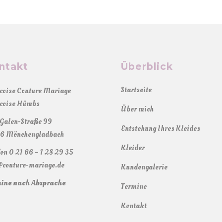
ntakt
Überblick
Startseite
coise Couture Mariage
coise Hümbs
Über mich
Galen-Straße 99
Entstehung Ihres Kleides
6 Mönchengladbach
Kleider
fon 0 21 66 – 1 28 29 35
@couture-mariage.de
Kundengalerie
ine nach Absprache
Termine
Kontakt