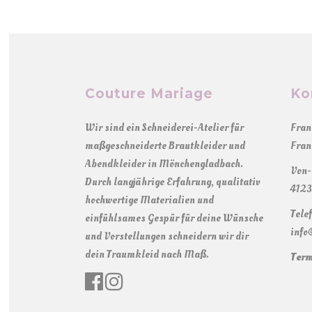
Couture Mariage
Ko
Wir sind ein Schneiderei-Atelier für
Fran
maßgeschneiderte Brautkleider und
Fran
Abendkleider in Mönchengladbach.
Von-
Durch langjährige Erfahrung, qualitativ
4123
hochwertige Materialien und
Tele
einfühlsames Gespür für deine Wünsche
info
und Vorstellungen schneidern wir dir
dein Traumkleid nach Maß.
Term