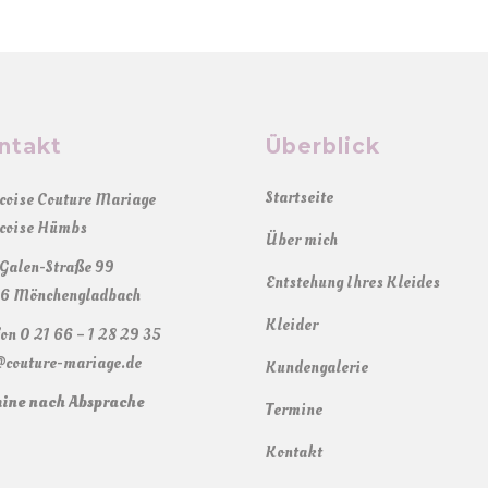
ntakt
Überblick
Startseite
coise Couture Mariage
coise Hümbs
Über mich
Galen-Straße 99
Entstehung Ihres Kleides
6 Mönchengladbach
Kleider
fon 0 21 66 – 1 28 29 35
@couture-mariage.de
Kundengalerie
ine nach Absprache
Termine
Kontakt