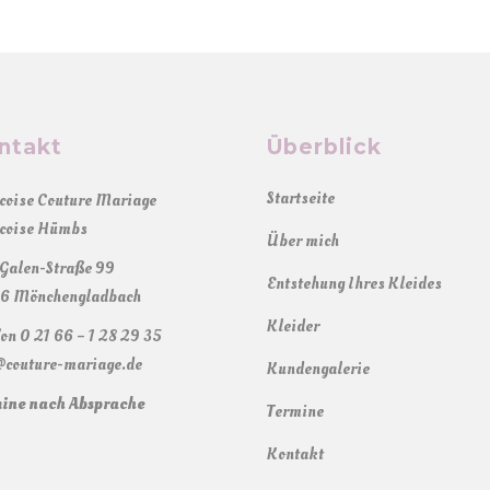
ntakt
Überblick
Startseite
coise Couture Mariage
coise Hümbs
Über mich
Galen-Straße 99
Entstehung Ihres Kleides
6 Mönchengladbach
Kleider
fon 0 21 66 – 1 28 29 35
@couture-mariage.de
Kundengalerie
ine nach Absprache
Termine
Kontakt