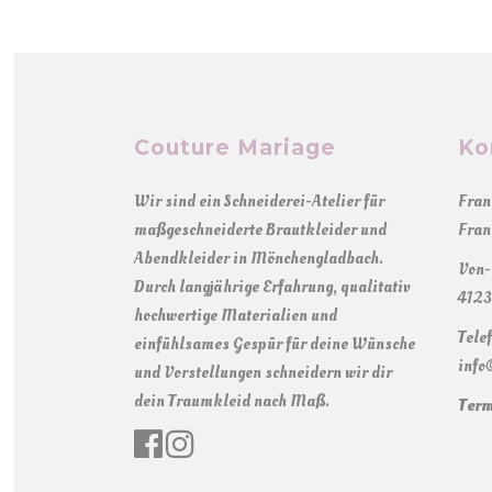
Couture Mariage
Ko
Wir sind ein Schneiderei-Atelier für
Fran
maßgeschneiderte Brautkleider und
Fran
Abendkleider in Mönchengladbach.
Von-
Durch langjährige Erfahrung, qualitativ
4123
hochwertige Materialien und
Tele
einfühlsames Gespür für deine Wünsche
info
und Vorstellungen schneidern wir dir
dein Traumkleid nach Maß.
Term